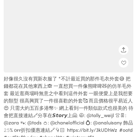
SHARE
好像很久沒有買新衣服了 *不計最近買的那件毛衣外套😅 把
錢都花在其他東西上🙈 一直想買一件像熊啤啤🧸的仿羊毛外
套 最近逛商場時無意之中看到這件外套 一眼便愛上是我想要
的類型 很高興買了一件很喜歡的外套🥰 而且價格很平易近人
😍 只需大約五百多港幣✨ 網上看到一件類似款式也很美的 待
會把直接連結🔗分享在𝙎𝙩𝙤𝙧𝙮上🤗 ㅤㅤㅤㅤㅤ 🧥: @tally_weijl 👚👖:
@zara 👡: @tods 👛: @chanelofficial 💍: @analuisany 飾品
𝟸𝟻% ᴏғғ折扣優惠連結🔗👇🏻 ㅤㅤㅤㅤㅤ https://bit.ly/3kUDhWz ㅤㅤㅤㅤㅤ #ootd