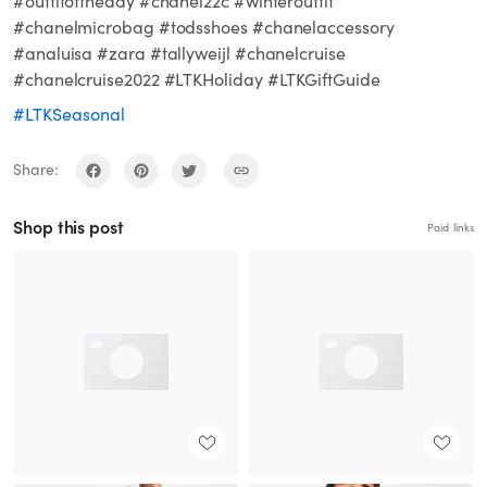
#outfitoftheday #chanel22c #winteroutfit
#chanelmicrobag #todsshoes #chanelaccessory
#analuisa #zara #tallyweijl #chanelcruise
#chanelcruise2022 #LTKHoliday #LTKGiftGuide
#LTKSeasonal
Share:
Shop this post
Paid links